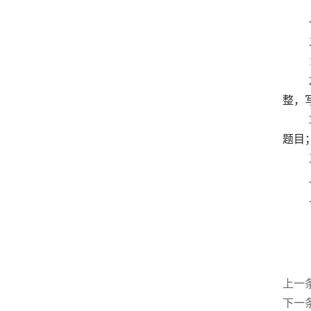
整，
题目
上一
下一