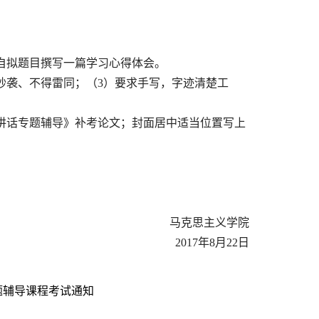
自拟题目撰写一篇学习心得体会。
得抄袭、不得雷同；（3）要求手写，字迹清楚工
讲话专题辅导》
补考论文
；封面居中适当位置写上
马克思主义学院
2017
年8
月
22
日
专题辅导课程考试通知