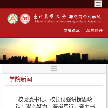
学院新闻
校党委书记、校长付强讲授思政
课：凝心聚力、奋楫笃行，奋力书