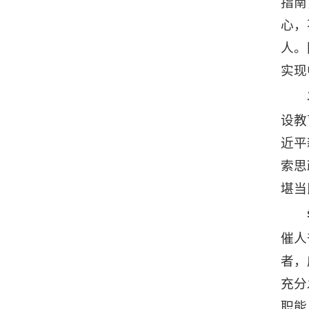
指南
心，
人。
实现
设教
近平
索思
堪当
催人
者，
充分
职能