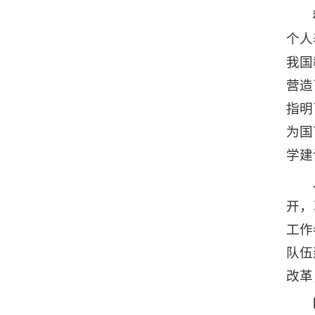
个人
我国
营造
指明
为国
学建
开，
工作
队伍
改革