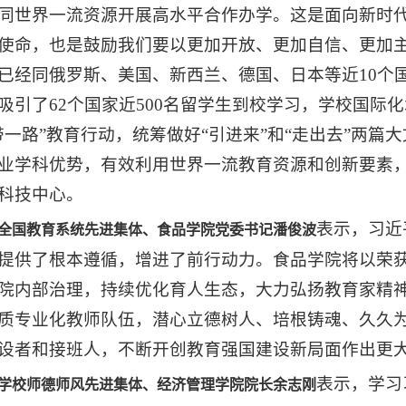
同世界一流资源开展高水平合作办学。这是面向新时
使命，也是鼓励我们要以更加开放、更加自信、更加
已经同俄罗斯、美国、新西兰、德国、日本等近10个
吸引了62个国家近500名留学生到校学习，学校国际
带一路”教育行动，统筹做好“引进来”和“走出去”两
业学科优势，有效利用世界一流教育资源和创新要素
科技中心。
表示，习近
全国教育系统先进集体、食品学院党委书记潘俊波
提供了根本遵循，增进了前行动力。食品学院将以荣
院内部治理，持续优化育人生态，大力弘扬教育家精
质专业化教师队伍，潜心立德树人、培根铸魂、久久
设者和接班人，不断开创教育强国建设新局面作出更
表示，学习
学校师德师风先进集体、经济管理学院院长余志刚