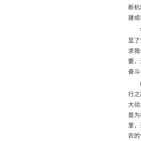
新机
建成
显了
求我
要、
奋斗
行之
大动
是为
里，
农的