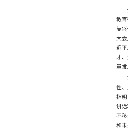
教育
复兴
大会
近平
才、
量发
性、
指明
讲话
不移
和未