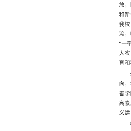
放，
和新
我校
流，
“一
大农
育和
向，
善学
高素
义建