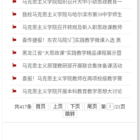
党的二十届四中全会精神
马克思主义学院组织召开大中小幼思政教育一
体化党建共建启动仪式
我校马克思主义学院与哈尔滨市第59中学师生
开展党建共建暨“行走中的思政课”活动
马克思主义学院召开转岗及新入职思政课教师
教学经验交流会
喜传捷报！东农马院5门实践教学微课入选 黑
龙江省“大思政课”实践教学百节精品课程
黑龙江省“大思政课”实践教学精品课程展示暨
高校思政课骨干教师实践教学能力提升培训会成功
马克思主义原理教研部开展联合集体备课活动
举办
特邀中国政法大学专家传经送宝 助力思政课创新发
喜报！马克思主义学院教师在两项校级教学赛
展
事中斩获佳绩
马克思主义学院开展本科教育教学思想大讨论
跨部门研讨会
首页
上页
下页
尾页
共417条
第
/21页
跳转