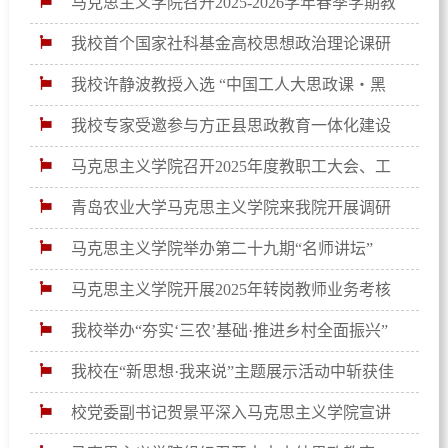
马克思主义学院召开2025-2026学年春季学期教
学会议
我校首个国家社科基金高校思想政治理论课研
究专项公示立项
我校许静波教授入选 “中国工人大思政课・黑
龙江篇” 省级专家名师
我校专家受邀参与方正县思政教育一体化建设
研讨活动
马克思主义学院召开2025年度教职工大会、工
会会员大会
青岛农业大学马克思主义学院来我院开展调研
交流
马克思主义学院举办第二十九期“名师讲坛”
马克思主义学院开展2025年转岗教师业务考核
工作
我校举办“夯实‘三农’基础·推进乡村全面振兴”
龙江社科智库论坛
我校在“新思想·我来说”主题展示活动中斩获佳
绩
校党委副书记贺景平深入马克思主义学院宣讲