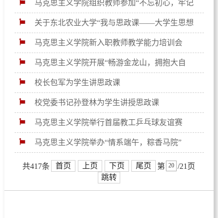
年会在我校马克思主义学院举办
马克思主义学院组织教师参加“不忘初心，牢记
使命”高校思政课教师实践研修班
关于东北农业大学“我与思政课——大学生思想
政治理论课学习成果展示系列竞赛”复赛结果的通知
马克思主义学院新入职教师教学能力培训会
马克思主义学院开展“畅游金龙山，拥抱大自
然”主题郊游活动
校长包军为学生讲思政课
校党委书记孙登林为学生讲授思政课
马克思主义学院举行首届教工乒乓球友谊赛
马克思主义学院举办“情系端午，粽香马院”
——暖心马院之端午特别活动
首页
上页
下页
尾页
共417条
第
/21页
跳转