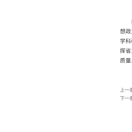
想政
学科
挥省
质量
上一
下一