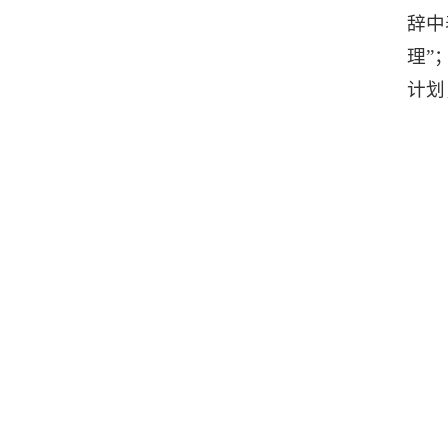
辞中
理”
计划