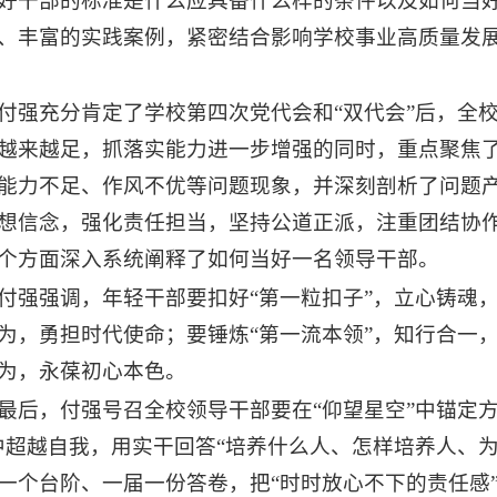
好干部的标准是什么应具备什么样的条件以及如何当
、丰富的实践案例，紧密结合影响学校事业高质量发
付强充分肯定了学校第四次党代会和“双代会”后，全
越来越足，抓落实能力进一步增强的同时，重点聚焦
能力不足、作风不优等问题现象，并深刻剖析了问题
想信念，强化责任担当，坚持公道正派，注重团结协
个方面深入系统阐释了如何当好一名领导干部。
付强强调，年轻干部要扣好“第一粒扣子”，立心铸魂，
为，勇担时代使命；要锤炼“第一流本领”，知行合一，
为，永葆初心本色。
最后，付强号召全校领导干部要在“仰望星空”中锚定方
中超越自我，用实干回答“培养什么人、怎样培养人、
一个台阶、一届一份答卷，把“时时放心不下的责任感”