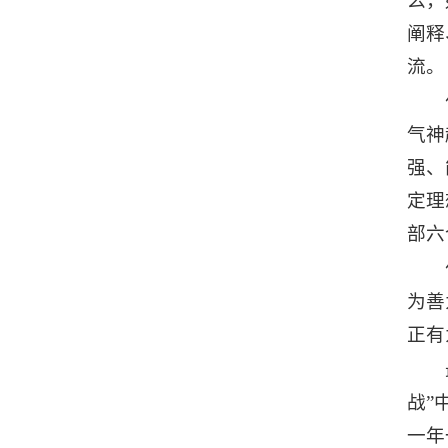
么，
阐释
流。
气神
强、
定理
部六
为善
正有
战”
一年