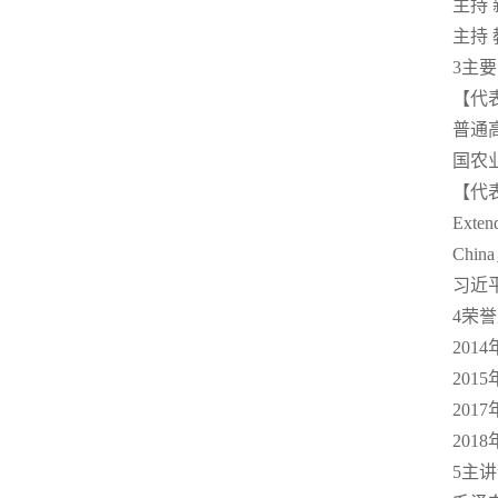
主持
主持
3主
【代
普通
国农
【代
Extend
Chin
习近
4荣
20
20
20
20
5主