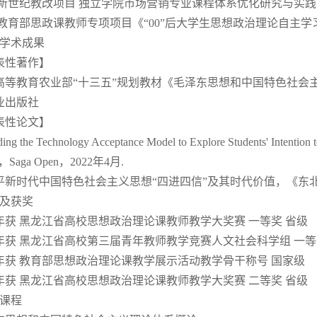
 新世纪教改项目 独立学院市场营销专业课程体系优化研究与实践，2
 教育部思政课教师专项项目《“00”后大学生思想政治理论自主学习能
要学术成果
表性著作】
高等教育农业部“十三五”规划教材《毛泽东思想和中国特色社会主义
业出版社
表性论文】
ing the Technology Acceptance Model to Explore Students' Intention t
a，Saga Open，2022年4月.
平新时代中国特色社会主义思想“四进四信”及其时代价值，《东北农
誉及获奖
14年获 黑龙江省高校思想政治理论课教师教学大奖赛 一等奖 省级
15年获 黑龙江省高校第三届青年教师教学竞赛人文社会科学组 一等
17年获 教育部思想政治理论课教学展示活动教学骨干称号 国家级
18年获 黑龙江省高校思想政治理论课教师教学大奖赛 二等奖 省级
讲课程