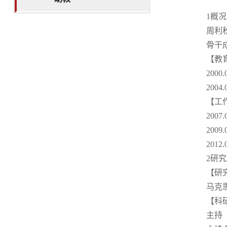
1概况
周利
骨干
【教
200
200
【工
200
200
201
2研
【研
马克
【科
主持