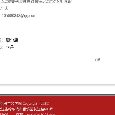
东思想和中国特色社会主义理论体系概论
系方式
05680848@qq.com
条：
顾尔康
条：
李丹
关闭
主义学院 Copyright（2021）
龙江省哈尔滨市香坊区长江路600号
132006 邮箱：neaumks@126.com