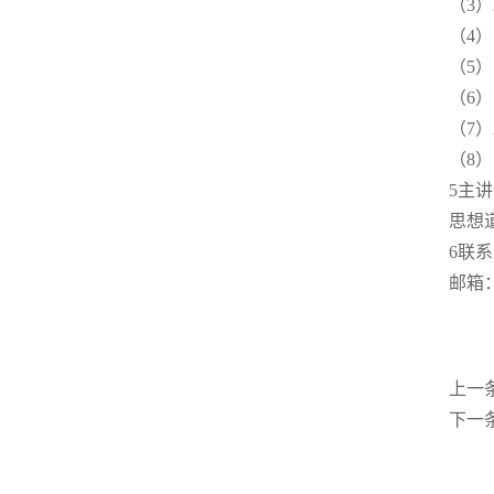
（3
（4
（5
（6
（7
（8
5主
思想
6联
邮箱：1
上一
下一