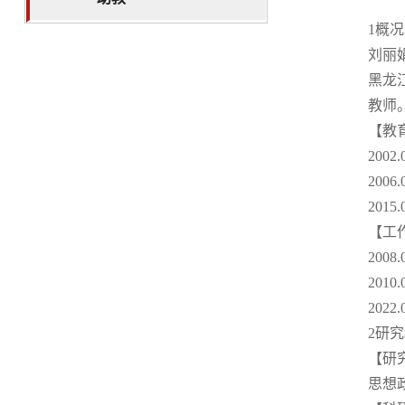
1概况
刘丽
黑龙
教师
【教
200
200
201
【工
200
201
202
2研
【研
思想