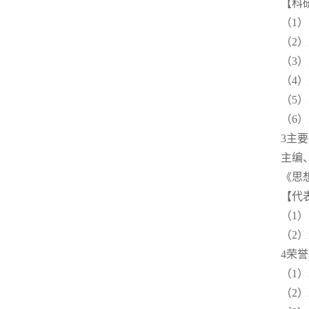
【科
（1
（2
（3
（4
（5
（6
3主
主编
《思想
【代
（1
（2
4荣
（1
（2