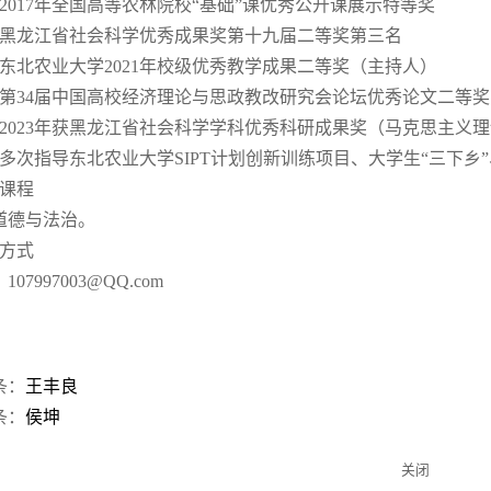
）2017年全国高等农林院校“基础”课优秀公开课展示特等奖
）黑龙江省社会科学优秀成果奖第十九届二等奖第三名
）东北农业大学2021年校级优秀教学成果二等奖（主持人）
）第34届中国高校经济理论与思政教改研究会论坛优秀论文二等奖
）2023年获黑龙江省社会科学学科优秀科研成果奖（马克思主义
）多次指导东北农业大学SIPT计划创新训练项目、大学生“三下
讲课程
道德与法治。
系方式
07997003@QQ.com
条：
王丰良
条：
侯坤
关闭