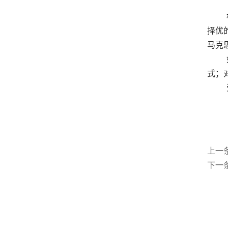
择优
马克
式；
上一
下一